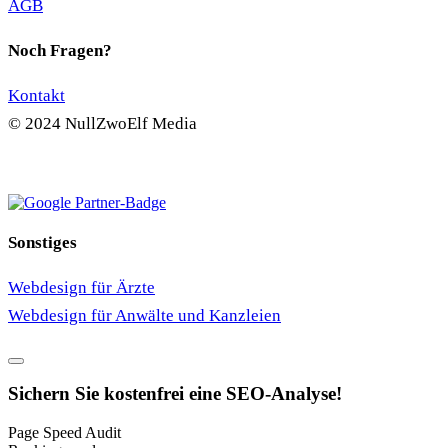
AGB
Noch Fragen?
Kontakt
© 2024 NullZwoElf Media
NullZwoElf MEDIA
hat
5
von
5
Sternen
|
45
Bewertungen
auf ProvenExpert.com
Sonstiges
Webdesign für Ärzte
Webdesign für Anwälte und Kanzleien
Sichern Sie kostenfrei eine
SEO-Analyse!
Page Speed Audit