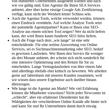
von etablierten Unternehmen ausgestellt wurden und nach
wie vor gültig sind. Eine Agentur die Ihnen SEA Services
anbietet, aber über keine einzige Google Ads Zertifizierung
verfügt, kann nicht der Weisheit letzter Schluss sein.
Auch die Agentur-Tools, welche verwendet werden, können
einen Eindruck vermitteln. Auf welche Analyse Tools setzt
der potentielle Agenturpartner? Kann er Ihnen eine SEO-
Analyse aus einem solchen Tool zeigen? Wer da nicht liefern
kann, der wird Ihnen kaum fundierte SEO Infos liefern.
Auch die Frage nach dem „wie lange“ ist eine sehr
entscheidende. Für eine seriöse Auswertung von Online
Services, sei es Suchmaschinenmarketing oder SEO, bedarf
es gewissen Laufzeiten. Wer Ihnen den Service für weniger
als drei Monate anbietet, der scheint sich nicht sonderlich für
eine intensive Optimierung und den Return für Sie zu
entscheiden. Lange Vertragslaufzeiten von über einem Jahr
sind allerdings ebefalls eher kritisch zu bewerten. Wir arbeiten
gerne auf Jahresbasis mit unseren Kunden zusammen, weil
wir wissen dass unsere Ergebnisse auch darüber hinaus
überzeugen.
Wie lange ist die Agentur am Markt? Wie viel Erfahrung
können die Mitarbeiter vorweisen? Nicht jeder Newcomer ist
„schlecht“, aber ein erfahrener Dienstleister hat die
Widrigkeiten der verschiedenen Online Kanäle alle hinter sich
und kann Sie und Ihr Unternehmen damit durch etwaig